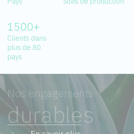
Pays
Sites de production
1500+
Clients dans
plus de 80
pays
Nos
engagements
durables