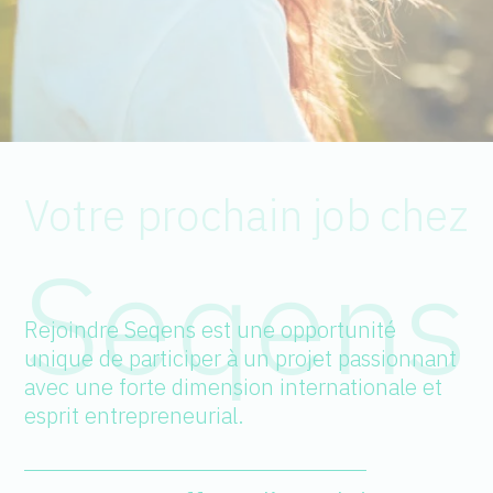
Votre
prochain
job
chez
Seqens
Rejoindre Seqens est une opportunité
unique de participer à un projet passionnant
avec une forte dimension internationale et
esprit entrepreneurial.