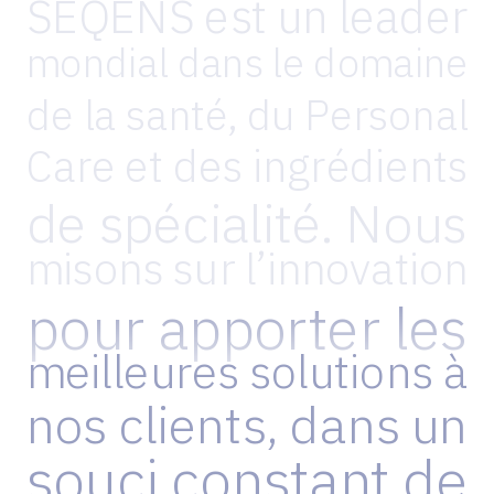
SEQENS
est
un
leader
mondial
dans
le
domaine
de
la
santé,
du
Personal
Care
et
des
ingrédients
de
spécialité.
Nous
misons
sur
l’innovation
pour
apporter
les
meilleures
solutions
à
nos
clients,
dans
un
souci
constant
de